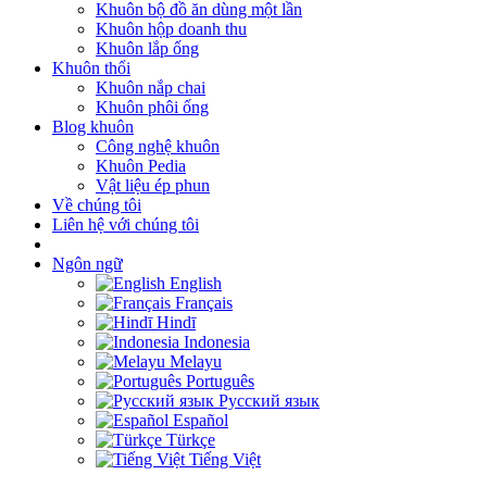
Khuôn bộ đồ ăn dùng một lần
Khuôn hộp doanh thu
Khuôn lắp ống
Khuôn thổi
Khuôn nắp chai
Khuôn phôi ống
Blog khuôn
Công nghệ khuôn
Khuôn Pedia
Vật liệu ép phun
Về chúng tôi
Liên hệ với chúng tôi
Ngôn ngữ
English
Français
Hindī
Indonesia
Melayu
Português
Русский язык
Español
Türkçe
Tiếng Việt