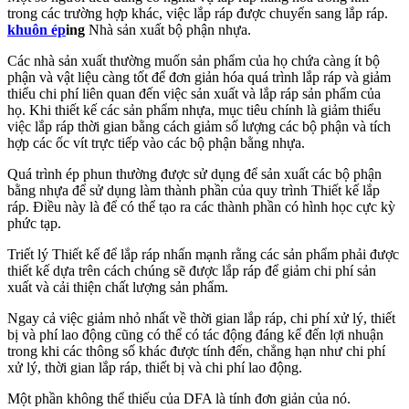
trong các trường hợp khác, việc lắp ráp được chuyển sang lắp ráp.
khuôn ép
ing
Nhà sản xuất bộ phận nhựa.
Các nhà sản xuất thường muốn sản phẩm của họ chứa càng ít bộ
phận và vật liệu càng tốt để đơn giản hóa quá trình lắp ráp và giảm
thiểu chi phí liên quan đến việc sản xuất và lắp ráp sản phẩm của
họ. Khi thiết kế các sản phẩm nhựa, mục tiêu chính là giảm thiểu
việc lắp ráp thời gian bằng cách giảm số lượng các bộ phận và tích
hợp các ốc vít trực tiếp vào các bộ phận bằng nhựa.
Quá trình ép phun thường được sử dụng để sản xuất các bộ phận
bằng nhựa để sử dụng làm thành phần của quy trình Thiết kế lắp
ráp. Điều này là để có thể tạo ra các thành phần có hình học cực kỳ
phức tạp.
Triết lý Thiết kế để lắp ráp nhấn mạnh rằng các sản phẩm phải được
thiết kế dựa trên cách chúng sẽ được lắp ráp để giảm chi phí sản
xuất và cải thiện chất lượng sản phẩm.
Ngay cả việc giảm nhỏ nhất về thời gian lắp ráp, chi phí xử lý, thiết
bị và phí lao động cũng có thể có tác động đáng kể đến lợi nhuận
trong khi các thông số khác được tính đến, chẳng hạn như chi phí
xử lý, thời gian lắp ráp, thiết bị và chi phí lao động.
Một phần không thể thiếu của DFA là tính đơn giản của nó.