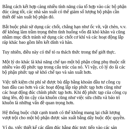
Bằng cách kết hợp càng nhiều tính năng của tổ hợp vào các bộ phận
đúc càng tốt, các nhà sản xuất có thể giảm số lượng bộ phận cần
thiết để sản xuất bộ phận đó.
Bắt buộc phải sử dụng các chốt, chẳng hạn như ốc vít, vật chèn, v.v.
để không làm trầm trọng thêm tình huống vốn đã khó khăn và cũng
nhằm mục đích tránh sử dụng các chốt cơ khí và các hoạt động lắp
ráp khác bao gồm liên kết dính và hàn.
Tuy nhiên, điều này có thể tỏ ra thách thức trong thế giới thực.
Một lý do khác là khả năng chế tạo một bộ phận cũng phụ thuộc rất
nhiều vào độ phức tạp trong cấu trúc của nó. Vì vậy, có lý do là các
bộ phận phức tạp sẽ khó chế tạo và sản xuất hơn.
Việc tiết kiệm chi phí sẽ được bù đắp bằng khoản đầu tư công cụ
ban đầu cao hơn và các hoạt động lắp ráp phức tạp hơn cũng như
các hoạt động đúc chính phức tạp hơn. Khi độ phức tạp của công cụ
tăng lên, độ tin cậy của khuôn cũng như việc sửa chữa và bảo trì
khuôn là những vấn đề quan trọng hơn.
Hệ thống buộc chặt cạnh tranh có thể không mang lại chất lượng
vượt trội cho một bộ phận được sản xuất bằng dây buộc độc quyền.
Ví dụ, việc thiết kế các dầm đúc hẫng đúc trực tiếp vào các sản