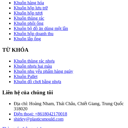
Khuôn hàng hóa
Khuôn hộp lưu trữ
Khuôn hộp tươi
Khuôn thùng rác
Khuôn phôi ống
Khuôn bộ đồ ăn dùng một lần
Khuôn hộp doanh thu
Khuôn lắp ống
TỪ KHÓA
Khuôn thùng rác nhựa
Khuôn nhựa hai màu
Khuôn nhu yếu phẩm hàng ngày
Khuôn Pallet
Khuôn đồ chơi bằng nhựa
Liên hệ của chúng tôi
Địa chỉ: Hoàng Nham, Thái Châu, Chiết Giang, Trung Quốc
318020
Điện thoại: +8618042170018
shirley@plasticsmould.com