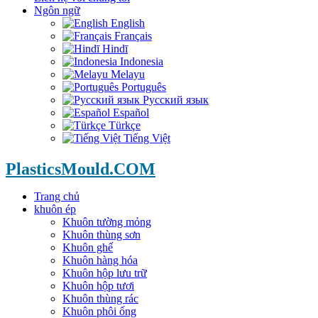
Ngôn ngữ
English
Français
Hindī
Indonesia
Melayu
Português
Русский язык
Español
Türkçe
Tiếng Việt
PlasticsMould.COM
Trang chủ
khuôn ép
Khuôn tường mỏng
Khuôn thùng sơn
Khuôn ghế
Khuôn hàng hóa
Khuôn hộp lưu trữ
Khuôn hộp tươi
Khuôn thùng rác
Khuôn phôi ống