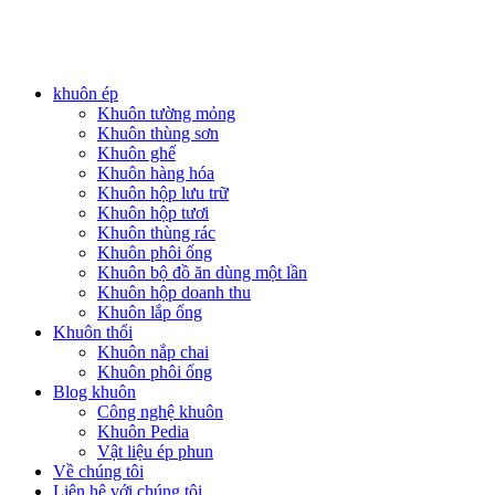
PlasticsMould.COM
khuôn ép
Khuôn tường mỏng
Khuôn thùng sơn
Khuôn ghế
Khuôn hàng hóa
Khuôn hộp lưu trữ
Khuôn hộp tươi
Khuôn thùng rác
Khuôn phôi ống
Khuôn bộ đồ ăn dùng một lần
Khuôn hộp doanh thu
Khuôn lắp ống
Khuôn thổi
Khuôn nắp chai
Khuôn phôi ống
Blog khuôn
Công nghệ khuôn
Khuôn Pedia
Vật liệu ép phun
Về chúng tôi
Liên hệ với chúng tôi