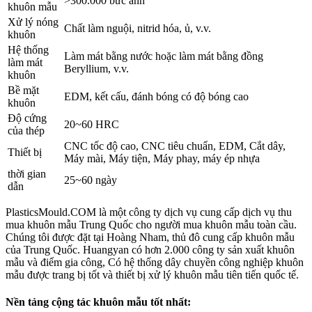
>300.000 bức ảnh
khuôn mẫu
Xử lý nóng
Chất làm nguội, nitrid hóa, ủ, v.v.
khuôn
Hệ thống
Làm mát bằng nước hoặc làm mát bằng đồng
làm mát
Beryllium, v.v.
khuôn
Bề mặt
EDM, kết cấu, đánh bóng có độ bóng cao
khuôn
Độ cứng
20~60 HRC
của thép
CNC tốc độ cao, CNC tiêu chuẩn, EDM, Cắt dây,
Thiết bị
Máy mài, Máy tiện, Máy phay, máy ép nhựa
thời gian
25~60 ngày
dẫn
PlasticsMould.COM là một công ty dịch vụ cung cấp dịch vụ thu
mua khuôn mẫu Trung Quốc cho người mua khuôn mẫu toàn cầu.
Chúng tôi được đặt tại Hoàng Nham, thủ đô cung cấp khuôn mẫu
của Trung Quốc. Huangyan có hơn 2.000 công ty sản xuất khuôn
mẫu và điểm gia công, Có hệ thống dây chuyền công nghiệp khuôn
mẫu được trang bị tốt và thiết bị xử lý khuôn mẫu tiên tiến quốc tế.
Nền tảng cộng tác khuôn mẫu tốt nhất: