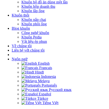
Khuôn bộ đồ ăn dùng một lần
Khuôn hộp doanh thu
Khuôn lắp ống
Khuôn thổi
Khuôn nắp chai
Khuôn phôi ống
Blog khuôn
Công nghệ khuôn
Khuôn Pedia
Vật liệu ép phun
Về chúng tôi
Liên hệ với chúng tôi
Ngôn ngữ
English
Français
Hindī
Indonesia
Melayu
Português
Русский язык
Español
Türkçe
Tiếng Việt