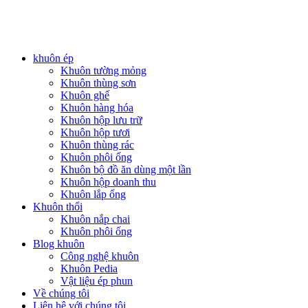
PlasticsMould.COM
khuôn ép
Khuôn tường mỏng
Khuôn thùng sơn
Khuôn ghế
Khuôn hàng hóa
Khuôn hộp lưu trữ
Khuôn hộp tươi
Khuôn thùng rác
Khuôn phôi ống
Khuôn bộ đồ ăn dùng một lần
Khuôn hộp doanh thu
Khuôn lắp ống
Khuôn thổi
Khuôn nắp chai
Khuôn phôi ống
Blog khuôn
Công nghệ khuôn
Khuôn Pedia
Vật liệu ép phun
Về chúng tôi
Liên hệ với chúng tôi