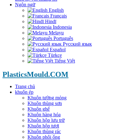
Ngôn ngữ
English
Français
Hindī
Indonesia
Melayu
Português
Русский язык
Español
Türkçe
Tiếng Việt
PlasticsMould.COM
Trang chủ
khuôn ép
Khuôn tường mỏng
Khuôn thùng sơn
Khuôn ghế
Khuôn hàng hóa
Khuôn hộp lưu trữ
Khuôn hộp tươi
Khuôn thùng rác
Khuôn phôi ống