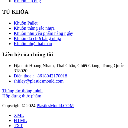
Khuôn lắp ống
TỪ KHÓA
Khuôn Pallet
Khuôn thùng rác nhựa
Khuôn nhu yếu phẩm hàng ngày
Khuôn đồ chơi bằng nhựa
Khuôn nhựa hai màu
Liên hệ của chúng tôi
Địa chỉ: Hoàng Nham, Thái Châu, Chiết Giang, Trung Quốc
318020
Điện thoại: +8618042170018
shirley@plasticsmould.com
Thùng rác thông minh
Hộp đựng thực phẩm
Copyright © 2024
PlasticsMould.COM
XML
HTML
TXT