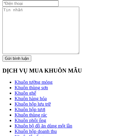
Gửi bình luận
DỊCH VỤ MUA KHUÔN MẪU
Khuôn tường mỏng
Khuôn thùng sơn
Khuôn ghế
Khuôn hàng hóa
Khuôn hộp lưu trữ
Khuôn hộp tươi
Khuôn thùng rác
Khuôn phôi ống
Khuôn bộ đồ ăn dùng một lần
Khuôn hộp doanh thu