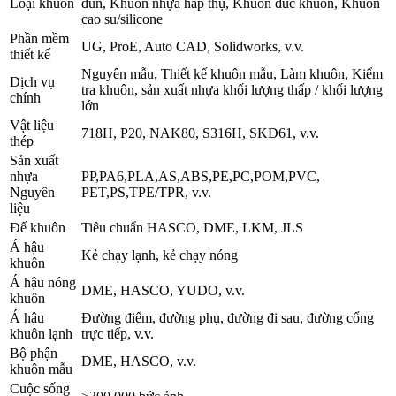
Loại khuôn
đùn, Khuôn nhựa hấp thụ, Khuôn đúc khuôn, Khuôn
cao su/silicone
Phần mềm
UG, ProE, Auto CAD, Solidworks, v.v.
thiết kế
Nguyên mẫu, Thiết kế khuôn mẫu, Làm khuôn, Kiểm
Dịch vụ
tra khuôn, sản xuất nhựa khối lượng thấp / khối lượng
chính
lớn
Vật liệu
718H, P20, NAK80, S316H, SKD61, v.v.
thép
Sản xuất
nhựa
PP,PA6,PLA,AS,ABS,PE,PC,POM,PVC,
Nguyên
PET,PS,TPE/TPR, v.v.
liệu
Đế khuôn
Tiêu chuẩn HASCO, DME, LKM, JLS
Á hậu
Kẻ chạy lạnh, kẻ chạy nóng
khuôn
Á hậu nóng
DME, HASCO, YUDO, v.v.
khuôn
Á hậu
Đường điểm, đường phụ, đường đi sau, đường cổng
khuôn lạnh
trực tiếp, v.v.
Bộ phận
DME, HASCO, v.v.
khuôn mẫu
Cuộc sống